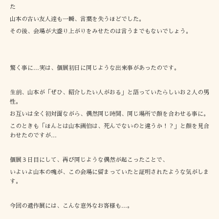
た
山本の古い友人達も一瞬、言葉を失うほどでした。
その後、会場が大盛り上がりをみせたのは言うまでもないでしょう。
驚く事に…実は、個展初日に同じような出来事があったのです。
生前、山本が「ぜひ、紹介したい人がおる」と語っていたらしいお２人の男
性。
お互いは全く初対面ながら、偶然同じ時間、同じ場所で顔を合わせる事に。
このときも「ほんとは山本画伯は、死んでないのと違うか！？」と顔を見合
わせたのですが…
個展３日目にして、再び同じような偶然が起こったことで、
いよいよ山本の魂が、この会場に留まっていたと証明されたような気がしま
す。
今回の遺作展には、こんな意外なお客様も…。