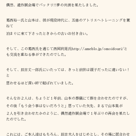
偶然、遺作展会場でバッタリ!!夢の共演を果たしました。
葛西裕一氏と山本は、彼が現役時代に、五條のアトリエへトレーニングを兼
ねて
泊まりに来て下さったときからの古いお付き合い。
そして、この葛西氏を通じて西岡利晃氏http://ameblo.jp/omoidouri/と
も交流を重ねる事ができたのでした。
そして、辰吉丈一郎氏にいたっては、きっと前世は親子だったに違いない！
と
思わせるほど深い絆で結ばれていました。
そんなお２人は、ちょうど１年前、山本の葬儀にて顔を合わせたのですが、
その後「もう会う事はないだろうと」思っていた矢先、まるで山本集が
２人を引き合わせたかのように、偶然遺作展会場で１年ぶりの再会を果たし
たのでした。
これには、ご本人達はもちろん、辰吉夫人をはじめとし、その場に居合わせ