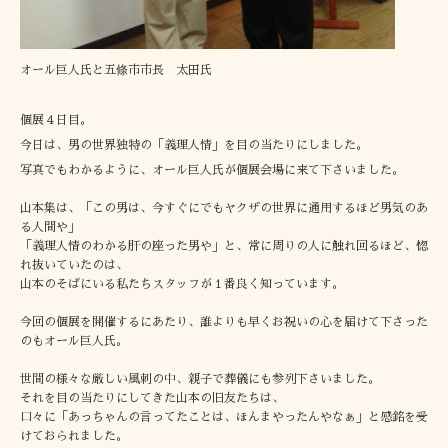
オール巨人氏と五條市市長 太田氏
個展４日目。
今日は、男の世界独特の「義理人情」を目の当たりにしました。
写真でもわかるように、オール巨人氏が個展会場に来て下さいました。
山本集は、「この男は、今すぐにでもヤクザの世界に通用するほど男気のあ
る人間や」
「義理人情のわかる肝の座った男や」と、常に周りの人に触れ回るほど、惚
れ抜いていたのは、
山本のそばにいる私たちスタッフが１番良く知っています。
今回の個展を開催するにあたり、誰よりも早くお祝いの心を届けて下さった
のもオール巨人氏。
世間の様々な厳しい風刺の中、親子で葬儀にも参列下さいました。
それを目の当たりにしてきた山本の旧友たちは、
口々に「あっちゃんの言ってたことは、ほんまやったんやなぁ」と感銘を受
けておられました。