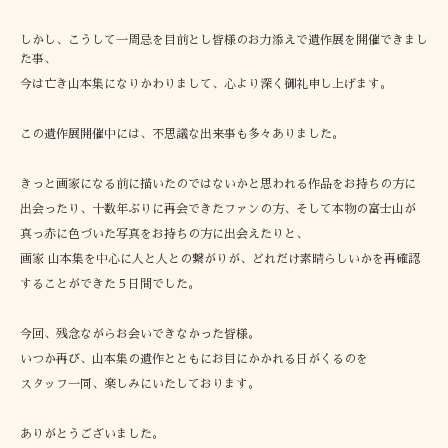
しかし、こうして一周忌を目前とし皆様のお力添えで遺作展を開催できまし
た事、
今は亡き山本集になりかわりまして、心より深く御礼申し上げます。
この遺作展開催中には、不思議な出来事も多々ありました。
きっと画家になる前に描いたのではないかと思われる作品をお持ちの方に
出会ったり、十数年ぶりに再会できたファンの方、そして本物の富士山が
真っ赤に色づいた写真をお持ちの方に出会えたりと、
画家 山本集を中心に人と人との繋がりが、どれだけ素晴らしいかを再確認
することができた５日間でした。
今回、残念ながらお会いできなかった皆様。
いつか再び、山本集の遺作とともにお目にかかれる日がくるのを
スタッフ一同、楽しみにいたしております。
ありがとうございました。