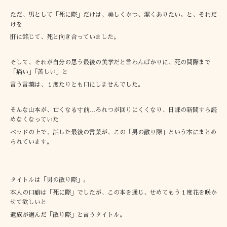
ただ、男として「死に際」だけは、美しくかつ、潔くありたい。と、それだ
けを
肝に銘じて、死と向き合っていました。
そして、それが自分の思う最後の美学だと言わんばかりに、死の間際まで
「痛い」｢苦しい」と
言う言葉は、１度たりとも口にしませんでした。
そんな山本が、亡くなる寸前…ろれつが回りにくくなり、日課の新聞すら読
めなくなっていた
ベッドの上で、話した最後の言葉が、この「男の散り際」という本にまとめ
られています。
タイトルは「男の散り際」。
本人の口癖は「死に際」でしたが、この本を通じ、せめてもう１度花を咲か
せて欲しいと
遺族が選んだ「散り際」と言うタイトル。