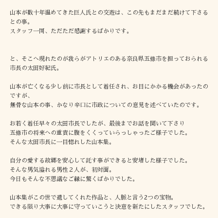
山本が数十年温めてきた巨人氏との交遊は、この先もまだまだ続けて下さる
との事。
スタッフ一同、ただただ感謝するばかりです。
と、そこへ現れたのが我らがアトリエのある奈良県五條市を担っておられる
市長の太田好紀氏。
山本が亡くなる少し前に市長として着任され、お目にかかる機会があったの
ですが、
無骨な山本の事、かなり辛口に市政についての意見を述べていたのです。
お若く着任早々の太田市長でしたが、最後までお話を聞いて下さり
五條市の将来への重責に腹をくくっていらっしゃったご様子でした。
そんな太田市長に一目惚れした山本集。
自分の愛する故郷を安心して託す事ができると安堵した様子でした。
そんな男気溢れる男性２人が、初対面。
今日もそんな不思議なご縁に驚くばかりでした。
山本集がこの世で遺してくれた作品と、人脈と言う2つの宝物。
できる限り大事に大事に守っていこうと決意を新たにしたスタッフでした。