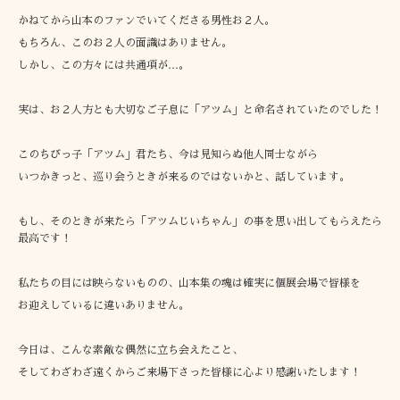
かねてから山本のファンでいてくださる男性お２人。
もちろん、このお２人の面識はありません。
しかし、この方々には共通項が…。
実は、お２人方とも大切なご子息に「アツム」と命名されていたのでした！
このちびっ子「アツム」君たち、今は見知らぬ他人同士ながら
いつかきっと、巡り会うときが来るのではないかと、話しています。
もし、そのときが来たら「アツムじいちゃん」の事を思い出してもらえたら
最高です！
私たちの目には映らないものの、山本集の魂は確実に個展会場で皆様を
お迎えしているに違いありません。
今日は、こんな素敵な偶然に立ち会えたこと、
そしてわざわざ遠くからご来場下さった皆様に心より感謝いたします！