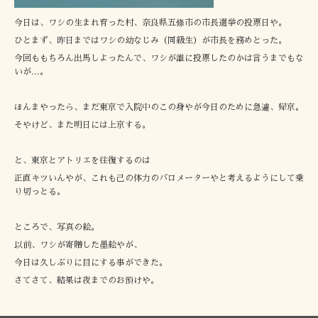
今日は、ワシの生まれ育った村、奈良県五條市の市長選挙の投票日や。
ひとまず、昨日まではワシの幼なじみ（同級生）が市長を務めとった。
今回ももちろん出馬しよったんで、ワシが誰に投票したのかは言うまでもな
いが…。
ほんまやったら、まだ東京で入院中のこの身やが今日のために急遽、帰京。
そやけど、また明日には上京する。
と、東京とアトリエを往復するのは
正直キツいんやが、これも己の体力のバロメーターやと考えるようにして乗
り切っとる。
ところで、写真の絵。
以前、ワシが寄贈した墨絵やが、
今日は久しぶりに目にする事ができた。
さてさて、結果は夜までのお預けや。