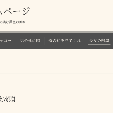
ムページ
で挑む異色の画家
ッコー
男の死に際
俺の絵を見てくれ
長女の部屋
集寄贈