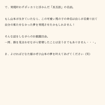
で、実現叶わずポッカリと浮かんだ「長五郎」の名前。
もし山本が生きていたなら、この可愛い男の子の命名は自らが名乗り出て
自分の果たせなかった夢を実現させたかもしれません！
そんな話をしながらのお披露目会。
一同、顔を見合わせながら安堵したことは言うまでもありません・・・。
ま、よければどなた様かぜひ山本の夢を叶えてあげてください（笑）