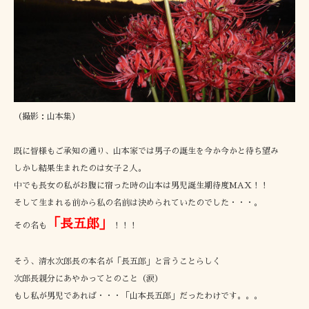
（撮影：山本集）
既に皆様もご承知の通り、山本家では男子の誕生を今か今かと待ち望み
しかし結果生まれたのは女子２人。
中でも長女の私がお腹に宿った時の山本は男児誕生期待度MAX！！
そして生まれる前から私の名前は決められていたのでした・・・。
「長五郎」
その名も
！！！
そう、清水次郎長の本名が「長五郎」と言うことらしく
次郎長親分にあやかってとのこと（涙）
もし私が男児であれば・・・「山本長五郎」だったわけです。。。